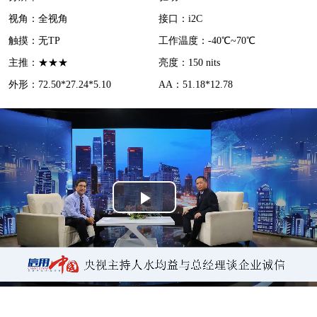
d
视角：全视角
接口：i2C
e
触摸：无TP
工作温度：-40℃~70℃
o
主推：★★★
亮度：150 nits
外形：72.50*27.24*5.10
AA：51.18*12.78
P
l
a
y