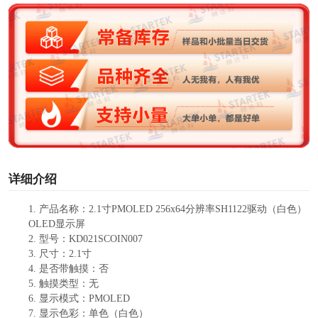
V
i
d
e
o
详细介绍
1.
产品名称：
2.1寸PMOLED
256x64
分辨率
SH1122
驱动
（白色）
OLED显示屏
2.
型号：
KD021SCOIN007
3.
尺寸：
2.1
寸
4.
是否带触摸：
否
5.
触摸类型：
无
6.
显示模式：
PMOLED
7.
显示色彩：
单色（白色）