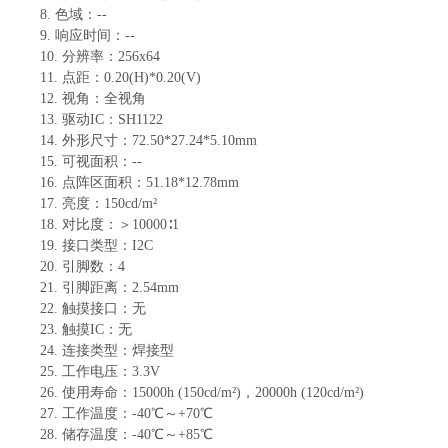
8.
色域：
--
9.
响应时间：
--
10.
分辨率：
256x64
11.
点距：
0.20
(H)*
0.20
(V)
12.
视角：
全视角
13.
驱动
IC
：
SH1122
14.
外形尺寸：
72.5
0
*27.24*5.1
0
mm
15.
可视面积：
--
16.
点阵区面积：
51.18*12.78mm
17.
亮度：
150
cd/m²
18.
对比度：
＞
10000
∶1
19.
接口类型：
I2C
20.
引脚数：
4
21.
引脚距离：
2
.5
4
mm
22.
触摸接口：无
23.
触摸
IC：无
24.
连接类型：
焊接型
25.
工作电压：
3.3V
26.
使用寿命：
15000h (150cd/m²)，20000h (120cd/m²)
27.
工作温度：
-
40
℃～+
70
℃
28.
储存温度：
-
40
℃～+
85
℃