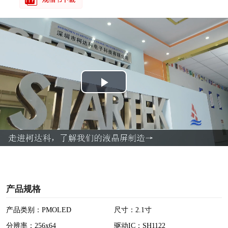
P
l
a
y
V
产品规格
i
产品类别：PMOLED
尺寸：2.1寸
分辨率：256x64
驱动IC：SH1122