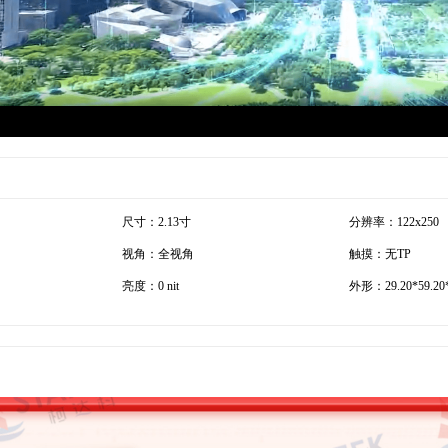
尺寸：2.13寸
分辨率：122x250
视角：全视角
触摸：无TP
亮度：0 nit
外形：29.20*59.20*