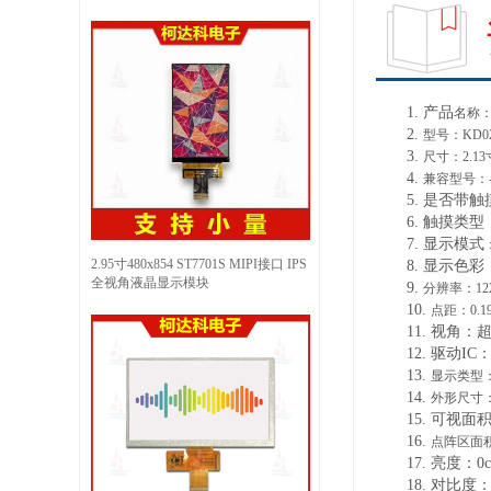
1.
产品
名称
2.
型号：
KD0
3.
尺寸：
2.1
4.
兼容型号：
5.
是否带触
6.
触摸类型
7.
显示
模式
2.95寸480x854 ST7701S MIPI接口 IPS
8.
显示色彩
全视角液晶显示模块
9.
分辨率：
12
10.
点距：
0.1
11.
视角：
12.
驱动
IC：
13.
显示类型
14.
外形尺寸
15.
可视面
16.
点阵区面
17.
亮度：
0
18.
对比度