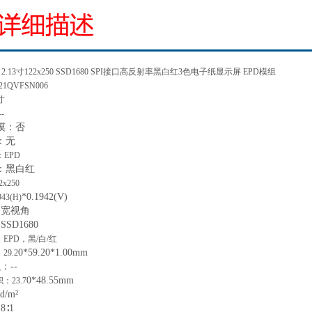
：
2.13寸122x250 SSD1680 SPI接口高反射率黑白红3色电子纸显示屏 EPD模组
21QVFSN006
3寸
--
摸：
否
：
无
：
EPD
：黑白红
2x250
*
0.1942(V)
943(H)
超宽
视角
SSD1680
：
EPD，黑/白/红
0*59.20*1.00
mm
：
29.2
积：
--
0*48.55
mm
积：
23.7
cd/m²
：
8∶1