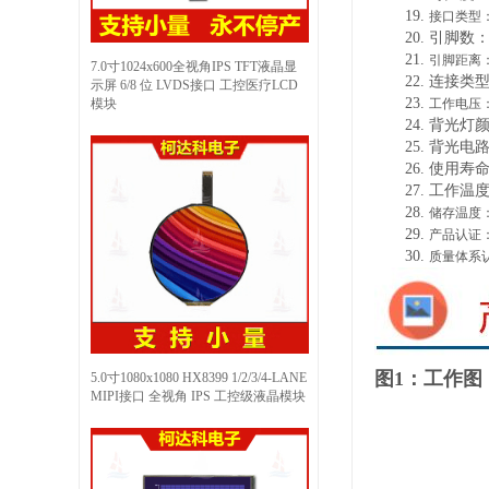
19.
接口类型
20.
引脚数
21.
引脚距离
7.0寸1024x600全视角IPS TFT液晶显
22.
连接类
示屏 6/8 位 LVDS接口 工控医疗LCD
23.
模块
工作电压
24.
背光灯
25.
背光电
26.
使用寿
27.
工作温
28.
储存温度
29.
产品认证
30.
质量体系
图1：工作图
5.0寸1080x1080 HX8399 1/2/3/4-LANE
MIPI接口 全视角 IPS 工控级液晶模块