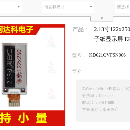
别
请选择尺寸
请选择
2.13寸122x
产品：
子纸显示屏 E
KD021QVFSN006
型号：
简介
3Wire / 4Wire SPI接
分辨率：122x250
驱动IC：SSD1680
常备库存，永不停产