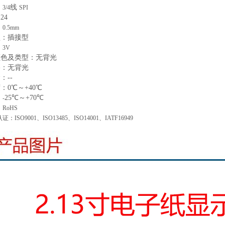
线
：
3/4
SPI
：
24
：
0.5mm
型
：
插接型
：
3V
颜色及类型
：
无
背光
路：
无
背光
命：
--
度：
0
℃～+
40
℃
25
℃～+
70
℃
：
-
：
RoHS
认证：
ISO9001、ISO13485、ISO14001、IATF16949