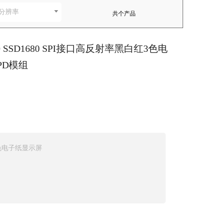
分辨率
共
个产品
250 SSD1680 SPI接口高反射率黑白红3色电
PD模组
口，3色电子纸显示屏