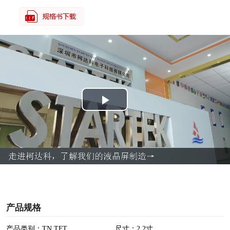
P
l
a
y
V
产品规格
i
产品类别：TN TFT
尺寸：2.2寸