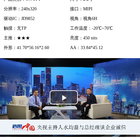
分辨率：240x320
接口：MIPI
d
驱动IC：JD9852
视角：视角6H
e
触摸：无TP
工作温度：-20℃~70℃
o
主推：★★★
亮度：450 nits
外形：41.70*56.16*2.60
AA：33.84*45.12
P
l
a