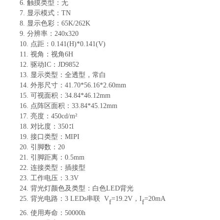
6.
触摸类型：
无
7.
显示
模式
：
TN
8.
显示色彩：
65K/262K
9.
分辨率：
240
x
320
10.
点距：
0.141(H)*0.141(V)
11.
视角：视角
6H
12.
驱动
IC：JD9852
13.
显示类型：全透型，常白
14.
外形尺寸：
41.70*56.16*2.6
0
mm
15.
可视面积：
3
4
.84*4
6
.1
2
mm
16.
点阵区面积：
33.84*45.1
2
mm
17.
亮度：
450
cd/m²
18.
对比度：
350∶1
19.
接口类型：
MIPI
20.
引脚数：
20
21.
引脚距离：
0.5mm
22.
连接类型
：
插接型
23.
工作电压：
3.3V
24.
背光灯颜色及类型
：
白色
LED背光
25.
背光电路：
3
LED
s
串联
V
=
19.2
V
，
I
=
20
mA
f
f
26.
使用寿命：
50000
h