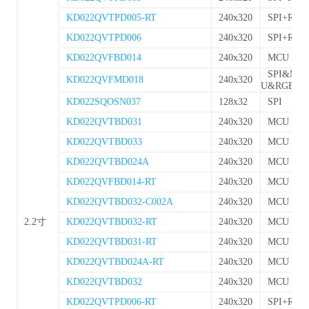
KD022QVTPD005-RT
240x320
SPI+RGB
KD022QVTPD006
240x320
SPI+RGB
KD022QVFBD014
240x320
MCU
SPI&MC
KD022QVFMD018
240x320
U&RGB
KD022SQOSN037
128x32
SPI
KD022QVTBD031
240x320
MCU
KD022QVTBD033
240x320
MCU
KD022QVTBD024A
240x320
MCU
KD022QVFBD014-RT
240x320
MCU
KD022QVTBD032-C002A
240x320
MCU
2.2寸
KD022QVTBD032-RT
240x320
MCU
KD022QVTBD031-RT
240x320
MCU
KD022QVTBD024A-RT
240x320
MCU
KD022QVTBD032
240x320
MCU
KD022QVTPD006-RT
240x320
SPI+RGB