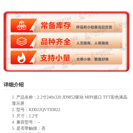
y
V
i
d
e
o
详细介绍
1.
产品
名称：
2.2寸240
x
320
JD9852
驱动
MIP
I接口 TFT
彩色液晶
显示屏
2.
型号：
KD022QVTID022
3.
尺寸：
2.2寸
4.
兼容型号：
--
5.
是否带触摸：
否