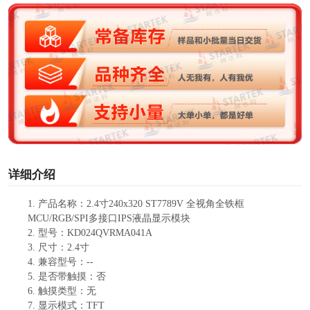
V
i
d
e
o
详细介绍
1.
产品
名称：
2.4寸240
x
320 ST7789V
全视角全铁框
MCU/RGB/SPI多接口IPS液晶显示模块
2.
型号：
KD024QVRMA041A
3.
尺寸：
2.4寸
4.
兼容型号：
--
5.
是否带触摸：
否
6.
触摸类型：
无
7.
显示模式：
TFT