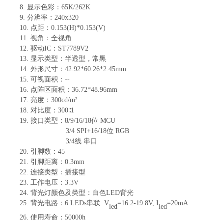
8.
显示色彩：
65K/262K
9.
分辨率：
240x320
10.
点距：
0.153(H)*0.153(V)
11.
视角：全视角
12.
驱动
IC：ST7789V
2
13.
显示类型：
半透
型，常黑
14.
外形尺寸：
42.92*60.26*2.45
mm
15.
可视面积：
--
16.
点阵区面积：
36.72*48.96
mm
17.
亮度：
300
cd/m²
18.
对比度：
300∶1
19.
接口类型：
8/9/16/18位 MCU
3/4 SPI+16/18位 RGB
3/4线 串口
20.
引脚数：
45
21.
引脚距离：
0.3mm
22.
连接类型
：
插接型
23.
工作电压：
3.3V
24.
背光灯颜色及类型
：
白色
LED背光
25.
背光电路：
6
LED
s
串联
V
=
16.2-19.8
V, I
=
20
mA
led
led
26.
使用寿命：
50000
h