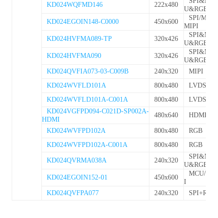
SPI&MC
KD024WQFMD146
222x480
U&RGB
SPI/MCU/
KD024EGOIN148-C0000
450x600
MIPI
SPI&MC
KD024HVFMA089-TP
320x426
U&RGB
SPI&MC
KD024HVFMA090
320x426
U&RGB
KD024QVFIA073-03-C009B
240x320
MIPI
KD024WVFLD101A
800x480
LVDS
KD024WVFLD101A-C001A
800x480
LVDS
KD024VGFPD094-C021D-SP002A-
480x640
HDMI
HDMI
KD024WVFPD102A
800x480
RGB
KD024WVFPD102A-C001A
800x480
RGB
SPI&MC
KD024QVRMA038A
240x320
U&RGB
MCU/MIP
KD024EGOIN152-01
450x600
I
KD024QVFPA077
240x320
SPI+RGB