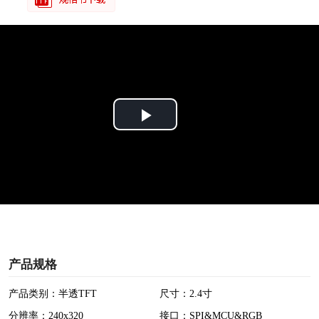
P
l
a
y
V
产品规格
i
产品类别：半透TFT
尺寸：2.4寸
分辨率：240x320
接口：SPI&MCU&RGB