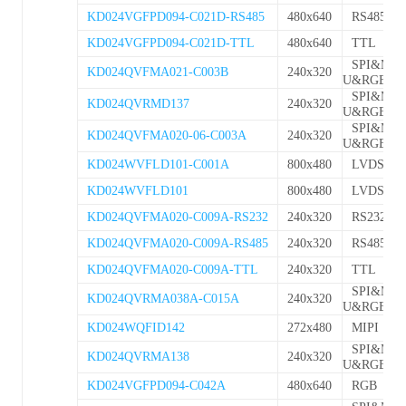
KD024VGFPD094-C021D-RS485
480x640
RS485
KD024VGFPD094-C021D-TTL
480x640
TTL
SPI&MC
KD024QVFMA021-C003B
240x320
U&RGB
SPI&MC
KD024QVRMD137
240x320
U&RGB
SPI&MC
KD024QVFMA020-06-C003A
240x320
U&RGB
KD024WVFLD101-C001A
800x480
LVDS
KD024WVFLD101
800x480
LVDS
KD024QVFMA020-C009A-RS232
240x320
RS232
KD024QVFMA020-C009A-RS485
240x320
RS485
KD024QVFMA020-C009A-TTL
240x320
TTL
SPI&MC
KD024QVRMA038A-C015A
240x320
U&RGB
KD024WQFID142
272x480
MIPI
SPI&MC
KD024QVRMA138
240x320
U&RGB
KD024VGFPD094-C042A
480x640
RGB