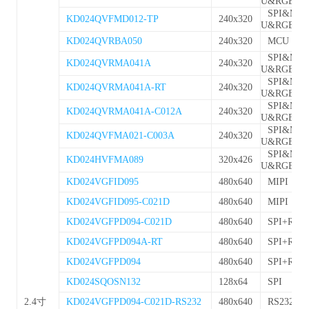
U&RGB
SPI&MC
KD024QVFMD012-TP
240x320
U&RGB
KD024QVRBA050
240x320
MCU
SPI&MC
KD024QVRMA041A
240x320
U&RGB
SPI&MC
KD024QVRMA041A-RT
240x320
U&RGB
SPI&MC
KD024QVRMA041A-C012A
240x320
U&RGB
SPI&MC
KD024QVFMA021-C003A
240x320
U&RGB
SPI&MC
KD024HVFMA089
320x426
U&RGB
KD024VGFID095
480x640
MIPI
KD024VGFID095-C021D
480x640
MIPI
KD024VGFPD094-C021D
480x640
SPI+RGB
KD024VGFPD094A-RT
480x640
SPI+RGB
KD024VGFPD094
480x640
SPI+RGB
KD024SQOSN132
128x64
SPI
2.4寸
KD024VGFPD094-C021D-RS232
480x640
RS232