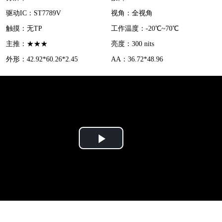
d
驱动IC：ST7789V
视角：全视角
e
触摸：无TP
工作温度：-20℃~70℃
o
主推：★★★
亮度：300 nits
外形：42.92*60.26*2.45
AA：36.72*48.96
P
l
a
y