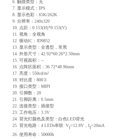
6.
触摸类型：
无
7.
显示
模式
：IPS
8.
显示色彩：
65K/262K
9.
分辨率：
240
x
320
10.
点距：
0.153(H)*0.153(V)
11.
视角：全视角
12.
驱动
IC：JD9852
13.
显示类型：全透型，常黑
14.
外形尺寸：
42.92*60.26*2.5
0
mm
15.
可视面积：
--
16.
点阵区面积：
36.72*48.96mm
17.
亮度：
550
cd/m²
18.
对比度：
800∶1
19.
接口类型：
MIPI
20.
引脚数：
20
21.
引脚距离：
0.5mm
22.
连接类型
：
插接型
23.
工作电压：
3.3V
24.
背光灯颜色及类型
：
白色
LED背光
25.
背光电路：
4
LED
s
串联
V
=
12.8
V
，
I
=
20
mA
f
f
26.
使用寿命：
50000
h