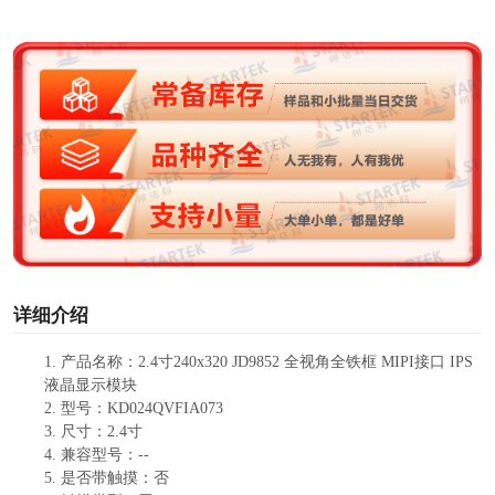
y
V
i
d
e
o
详细介绍
1.
产品
名称：
2.4寸240
x
320
JD9852
全视角全铁框
MIPI接口
IPS
液晶显示模块
2.
型号：
KD024QVFIA073
3.
尺寸：
2.4寸
4.
兼容型号：
--
5.
是否带触摸：
否