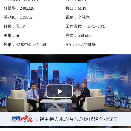
分辨率：240x320
接口：MIPI
d
驱动IC：JD9852
视角：全视角
e
触摸：无TP
工作温度：-20℃~70℃
o
主推：★
亮度：550 nits
外形：42.92*60.26*2.50
AA：36.72*48.96
P
l
a