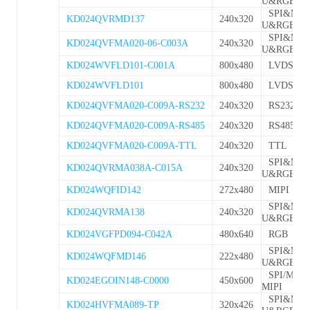
U&RGB
SPI&MC
KD024QVRMD137
240x320
U&RGB
SPI&MC
KD024QVFMA020-06-C003A
240x320
U&RGB
KD024WVFLD101-C001A
800x480
LVDS
KD024WVFLD101
800x480
LVDS
KD024QVFMA020-C009A-RS232
240x320
RS232
KD024QVFMA020-C009A-RS485
240x320
RS485
KD024QVFMA020-C009A-TTL
240x320
TTL
SPI&MC
KD024QVRMA038A-C015A
240x320
U&RGB
KD024WQFID142
272x480
MIPI
SPI&MC
KD024QVRMA138
240x320
U&RGB
KD024VGFPD094-C042A
480x640
RGB
SPI&MC
KD024WQFMD146
222x480
U&RGB
SPI/MCU/
KD024EGOIN148-C0000
450x600
MIPI
SPI&MC
KD024HVFMA089-TP
320x426