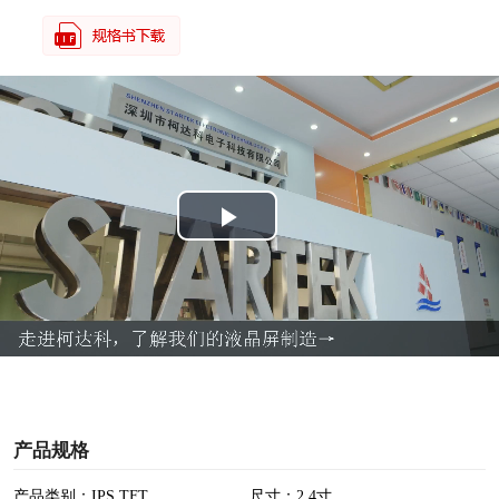
P
l
a
y
V
产品规格
i
产品类别：IPS TFT
尺寸：2.4寸