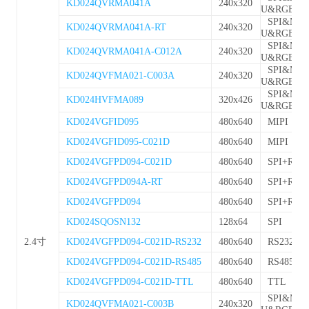
KD024QVRMA041A
240x320
U&RGB
SPI&MC
KD024QVRMA041A-RT
240x320
U&RGB
SPI&MC
KD024QVRMA041A-C012A
240x320
U&RGB
SPI&MC
KD024QVFMA021-C003A
240x320
U&RGB
SPI&MC
KD024HVFMA089
320x426
U&RGB
KD024VGFID095
480x640
MIPI
KD024VGFID095-C021D
480x640
MIPI
KD024VGFPD094-C021D
480x640
SPI+RGB
KD024VGFPD094A-RT
480x640
SPI+RGB
KD024VGFPD094
480x640
SPI+RGB
KD024SQOSN132
128x64
SPI
2.4寸
KD024VGFPD094-C021D-RS232
480x640
RS232
KD024VGFPD094-C021D-RS485
480x640
RS485
KD024VGFPD094-C021D-TTL
480x640
TTL
SPI&MC
KD024QVFMA021-C003B
240x320