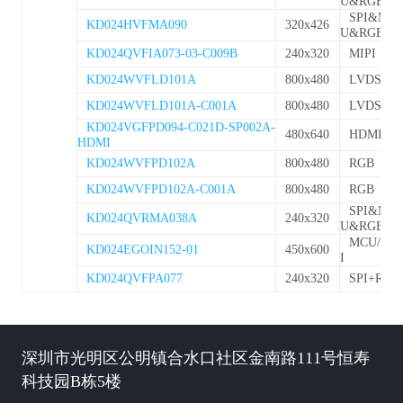
U&RGB
SPI&MC
KD024HVFMA090
320x426
U&RGB
KD024QVFIA073-03-C009B
240x320
MIPI
KD024WVFLD101A
800x480
LVDS
KD024WVFLD101A-C001A
800x480
LVDS
KD024VGFPD094-C021D-SP002A-
480x640
HDMI
HDMI
KD024WVFPD102A
800x480
RGB
KD024WVFPD102A-C001A
800x480
RGB
SPI&MC
KD024QVRMA038A
240x320
U&RGB
MCU/MIP
KD024EGOIN152-01
450x600
I
KD024QVFPA077
240x320
SPI+RGB
深圳市光明区公明镇合水口社区金南路111号恒寿
科技园B栋5楼