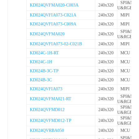
SPI&MC
KD024QVFMA020-C003A
240x320
U&RGB
KD024QVFIA073-C021A
240x320
MIPI
KD024QVFIA073-C009A
240x320
MIPI
SPI&MC
KD024QVFMA020
240x320
U&RGB
KD024QVFIA073-02-C021B
240x320
MIPI
KD024C-1H-RT
240x320
MCU
KD024C-1H
240x320
MCU
KD024B-3C-TP
240x320
MCU
KD024B-3C
240x320
MCU
KD024QVFIA073
240x320
MIPI
SPI&MC
KD024QVFMA021-RT
240x320
U&RGB
SPI&MC
KD024QVFMD012
240x320
U&RGB
SPI&MC
KD024QVFMD012-TP
240x320
U&RGB
KD024QVRBA050
240x320
MCU
SPI&MC