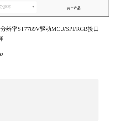
分辨率
共
个产品
320分辨率ST7789V驱动MCU/SPI/RGB接口
屏
02
m