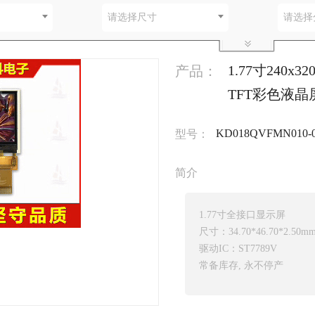
别
请选择尺寸
请选择
1.77寸240x
产品：
TFT彩色液晶
KD018QVFMN010-
型号：
简介
1.77寸全接口显示屏
尺寸：34.70*46.70*2.50m
驱动IC：ST7789V
常备库存, 永不停产