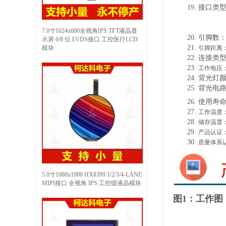
19.
接口类
7.0寸1024x600全视角IPS TFT液晶显
20.
引脚数
示屏 6/8 位 LVDS接口 工控医疗LCD
21.
模块
引脚距离
22.
连接类
23.
工作电压
24.
背光灯
25.
背光电
26.
使用寿
27.
工作温度
28.
储存温度
29.
产品认证
30.
质量体系
5.0寸1080x1080 HX8399 1/2/3/4-LANE
MIPI接口 全视角 IPS 工控级液晶模块
图1：工作图