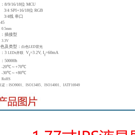
型：
8/9/16/18位 MCU
3/4 SPI+16/18位 RG
B
3/4线 串口
：
45
：
0.5mm
型
：
插接型
：
3.3V
颜色及类型
：
白色
LED背光
路：
3
s
V
=
3.2
V, I
=
60
mA
LED
并联
f
f
命：
50000
h
20
℃～+
70
℃
：
-
30
℃～+
80
℃
：
-
：
RoHS
认证：
ISO9001、ISO13485、ISO14001、IATF16949