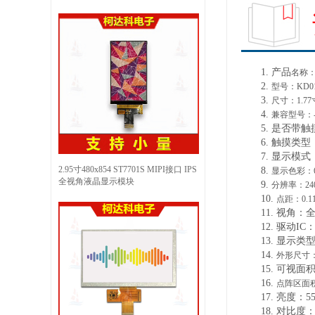
1.
产品
名称
2.
型号：
KD0
3.
尺寸：
1.7
4.
兼容型号：
5.
是否带触
6.
触摸类型
7.
显示
模式
2.95寸480x854 ST7701S MIPI接口 IPS
8.
显示色彩：
全视角液晶显示模块
9.
分辨率：
24
10.
点距：
0.1
11.
视角：
12.
驱动
IC：
13.
显示类
14.
外形尺寸
15.
可视面
16.
点阵区面
17.
亮度：
5
18.
对比度