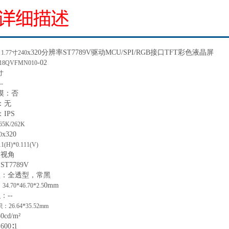
x
320
分辨率
ST7789V
驱动
MCU/SPI/RGB接口TFT彩色液晶屏
：
1.77寸240
-02
18QVFMN010
7寸
--
摸：
否
：
无
：
IPS
65K/262K
x
320
0
11(H)*0.111(V)
全视角
ST7789V
型：全透型，常黑
0
mm
：
34.70*46.70*2.5
积：
--
积：
26.64*35.52mm
50
cd/m²
：
600∶1