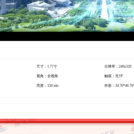
尺寸：1.77寸
分辨率：240x320
视角：全视角
触摸：无TP
亮度：550 nits
外形：34.70*46.70*