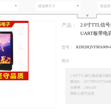
别
请选择尺寸
请选择
2.0寸TTL
产品：
UART板带电
KD020QVFMA009-
型号：
简介
2.0寸TTL接口液晶显示模
驱动IC：ST7789V/FT5436
分辨率：240x320
用匠心坚守品质