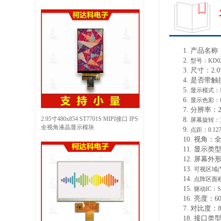
1.
产品
名称
2.
型号：
KD0
3.
尺寸：
2.0
4.
是否带触
5.
显示模式：
6.
显示色彩：
7.
分辨率
：
2.95寸480x854 ST7701S MIPI接口 IPS
8.
屏幕旋转：
全视角液晶显示模块
9.
点距：
0.12
10.
视角：
11.
显示类
12.
屏幕外
13.
可视区域
(
14.
点阵区面
15.
驱动
IC
：
S
16.
亮度：
6
7.
对比度：
18.
接口类