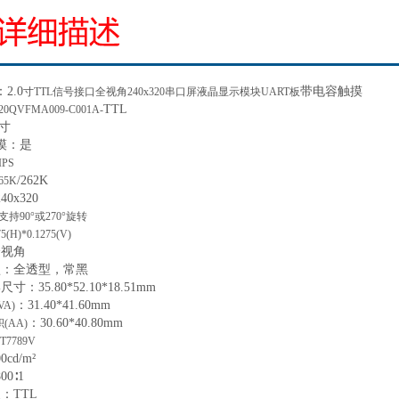
：
2.0
带电容触摸
寸
TTL信号接口全视角240x320串口屏液晶显示模块UART板
TTL
20QVFMA009-C001A-
寸
摸：
是
IPS
/
262K
65K
240x320
支持
90°或270°旋转
75(H)*0.1275(V)
全视角
型：全透型，常黑
形尺寸
：
35.80*52.10*18.51
mm
：
31.40*41.60mm
VA)
：
30.60*40.80mm
积
(AA)
T7789V
00
cd/m²
800∶1
型
：
TTL