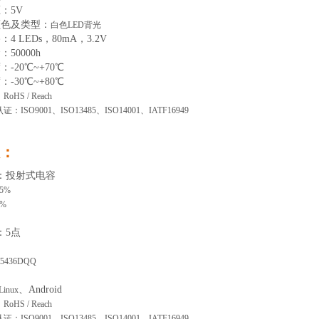
压：
5
V
颜色及类型
：
白色
LED背光
路
：
4
LEDs
，
8
0mA
，
3.2V
命：
50000
h
度
：
-
20
℃~
+70
℃
度
：
-
30
℃~
+80
℃
：
RoHS / Reach
认证：
ISO9001、ISO13485、ISO14001、IATF16949
：
：投射式电容
85%
3%
：
5
点
5436DQQ
、
Android
Linux
：
RoHS / Reach
认证：
ISO9001、ISO13485、ISO14001、IATF16949