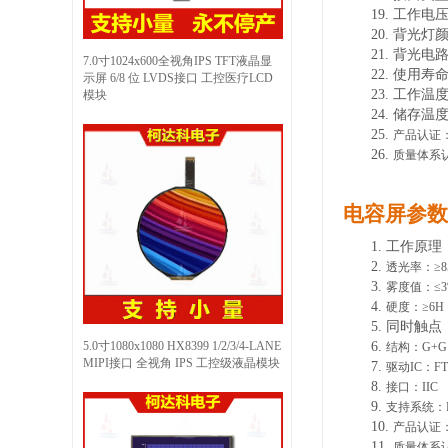
19.
工作电
20.
背光灯
21.
背光电
7.0寸1024x600全视角IPS TFT液晶显
22.
使用寿
示屏 6/8 位 LVDS接口 工控医疗LCD
23.
工作温
模块
24.
储存温
25.
产品认证
26.
质量体系
电容屏参数
1.
工作原理
2.
透光率：
≥
3.
雾度值：
≤
4.
硬度：
≥6H
5.
同时触点
5.0寸1080x1080 HX8399 1/2/3/4-LANE
6.
结构：
G+G
MIPI接口 全视角 IPS 工控级液晶模块
7.
驱动
IC：FT
8.
接口：
IIC
9.
支持系统：
10.
产品认证
11.
质量体系