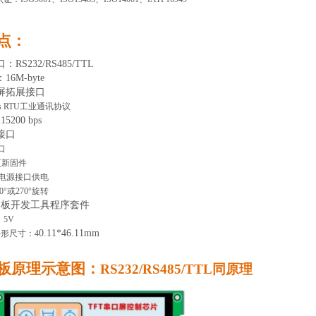
特点：
口
：
RS232/RS485/TTL
：
16M-byte
屏拓展接口
us RTU工业通讯协议
115200 bps
接口
口
更新固件
-C电源接口供电
90°或270°旋转
口板开发工具程序套件
：
5V
0
.11*
46.11
mm
外形尺寸：
4
口板原理示意图：
RS232/RS485/TTL
同原理