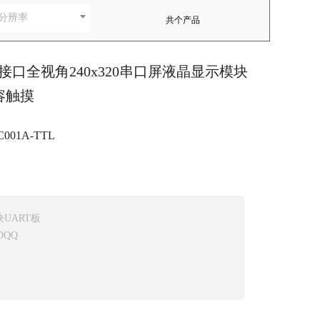
分辨率
共
个产品
信号接口全视角240x320串口屏液晶显示模块
容触摸
C001A-TTL
块UART板
DQQ