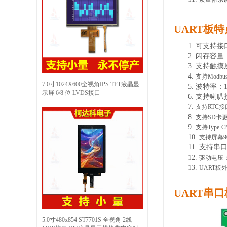
UART板
1.
可支持接
2.
闪存容量
3.
支持触摸
4.
支持
Modb
7.0寸1024X600全视角IPS TFT液晶显
5.
波特率
：
示屏 6/8 位 LVDS接口
6.
支持喇叭
7.
支持
RTC接
8.
支持
SD卡
9.
支持
Type
10.
支持屏幕
11.
支持串
12.
驱动电压
13.
UART板
UART串
5.0寸480x854 ST7701S 全视角 2线