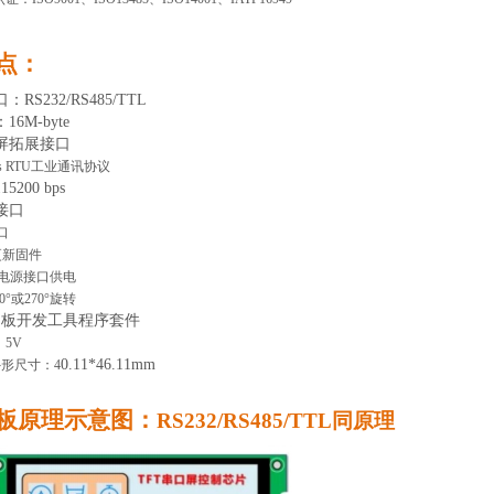
特点：
口
：
RS232/RS485/TTL
：
16M-byte
屏拓展接口
us RTU工业通讯协议
115200 bps
接口
口
更新固件
-C电源接口供电
90°或270°旋转
口板开发工具程序套件
：
5V
0
.11*
46.11
mm
外形尺寸：
4
口板原理示意图：
RS232/RS485/TTL
同原理