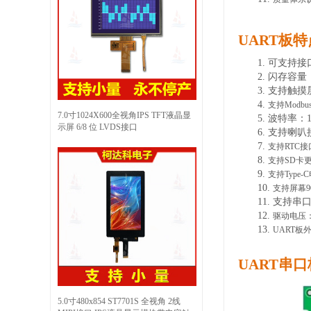
UART板
1.
可支持接
2.
闪存容量
3.
支持触摸
4.
支持
Modb
7.0寸1024X600全视角IPS TFT液晶显
5.
波特率
：
示屏 6/8 位 LVDS接口
6.
支持喇叭
7.
支持
RTC接
8.
支持
SD卡
9.
支持
Type
10.
支持屏幕
11.
支持串
12.
驱动电压
13.
UART板
UART串
5.0寸480x854 ST7701S 全视角 2线