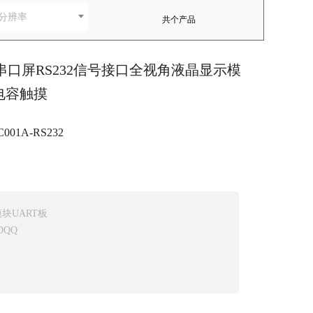
分辨率
共
个产品
320串口屏RS232信号接口全视角液晶显示模
电容触摸
001A-RS232
模块UART板
DQQ