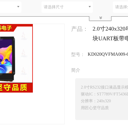
别
请选择尺寸
请选择
2.0寸240x
产品：
块UART板带
KD020QVFMA009-C
型号：
简介
2.0寸RS232接口液晶显示
驱动IC：ST7789V/FT5436
分辨率：240x320
用匠心坚守品质