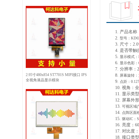
1.
产品
名称
2.
型号：
KD0
3.
尺寸：
2.0
4.
是否带触
5.
显示模式：
6.
显示色彩：
7.
分辨率
：
2.95寸480x854 ST7701S MIPI接口 IPS
8.
屏幕旋转：
全视角液晶显示模块
9.
点距：
0.12
10.
视角：
11.
显示类
12.
屏幕外
13.
可视区域
(
14.
点阵区面
15.
驱动
IC
：
S
16.
亮度：
6
17.
对比度
18.
接口类