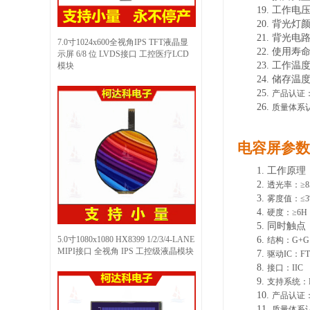
19.
工作电
20.
背光灯
21.
背光电
7.0寸1024x600全视角IPS TFT液晶显
22.
使用寿
示屏 6/8 位 LVDS接口 工控医疗LCD
23.
工作温
模块
24.
储存温
25.
产品认证
26.
质量体系
电容屏参数
1.
工作原理
2.
透光率：
≥
3.
雾度值：
≤
4.
硬度：
≥6H
5.
同时触点
5.0寸1080x1080 HX8399 1/2/3/4-LANE
6.
结构：
G+G
MIPI接口 全视角 IPS 工控级液晶模块
7.
驱动
IC：FT
8.
接口：
IIC
9.
支持系统：
10.
产品认证
11.
质量体系