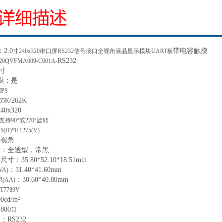
：
2.0
带电容触摸
寸
240x320串口屏RS232信号接口全视角液晶显示模块UART板
RS232
20QVFMA009-C001A-
寸
摸：
是
IPS
/
262K
65K
240x320
支持
90°或270°旋转
75(H)*0.1275(V)
全视角
型：全透型，常黑
形尺寸
：
35.80*52.10*18.51
mm
：
31.40*41.60mm
VA)
：
30.60*40.80mm
积
(AA)
T7789V
00
cd/m²
：
800∶1
型
：
RS232