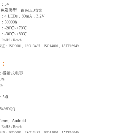
压：
5
V
颜色及类型
：
白色
LED背光
路
：
4
LEDs
，
8
0mA
，
3.2V
命：
50000
h
度
：
-
20
℃~
+70
℃
度
：
-
30
℃~
+80
℃
：
RoHS / Reach
认证：
ISO9001、ISO13485、ISO14001、IATF16949
：
：投射式电容
85%
3%
：
5
点
5436DQQ
、
Android
Linux
：
RoHS / Reach
认证：
ISO9001、ISO13485、ISO14001、IATF16949