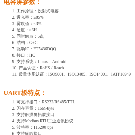
电容屏参数：
1.
工作原理：投射式电容
2.
透光率：
≥85%
3.
雾度值：
≤3%
4.
硬度：
≥6H
5.
同时触点：
5
点
6.
结构：
G+G
7.
驱动
IC：FT5436DQQ
8.
接口：
IIC
9.
支持系统：
Linux
、
Android
10.
产品认证：
RoHS / Reach
11.
质量体系认证：
ISO9001、ISO13485、ISO14001、IATF16949
UART板特点：
1.
可支持接口
：
RS232/RS485/TTL
2.
闪存容量
：
16M-byte
3.
支持触摸屏拓展接口
4.
支持
Modbus RTU工业通讯协议
5.
波特率
：
115200 bps
6.
支持喇叭接口