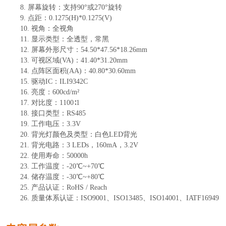
8.
屏幕旋转：支持
90°或270°旋转
9.
点距：
0.1275(H)*0.1275(V)
10.
视角：全视角
11.
显示类型：全透型，常黑
12.
屏幕外形尺寸
：
54.50*47.56*18.26
mm
13.
可视区域
(VA)
：
41.40*31.20mm
14.
点阵区面积
(AA)
：
40.80*30.60
mm
15.
驱动
IC
：
ILI9342C
16.
亮度：
600
cd/m²
17.
对比度：
1100∶1
18.
接口类型
：
RS485
19.
工作电压：
3.3V
20.
背光灯颜色及类型
：
白色
LED背光
21.
背光电路
：
3
LEDs
，
160mA
，
3.2V
22.
使用寿命：
50000
h
23.
工作温度
：
-
20
℃~
+70
℃
24.
储存温度
：
-
30
℃~
+80
℃
25.
产品认证：
RoHS / Reach
26.
质量体系认证：
ISO9001、ISO13485、ISO14001、IATF16949