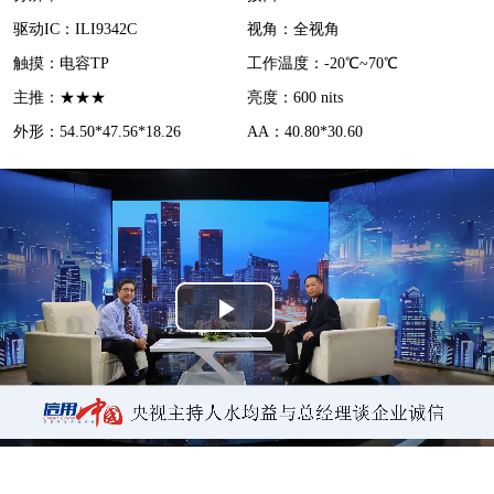
d
驱动IC：ILI9342C
视角：全视角
e
触摸：电容TP
工作温度：-20℃~70℃
o
主推：★★★
亮度：600 nits
外形：54.50*47.56*18.26
AA：40.80*30.60
P
l
a
y