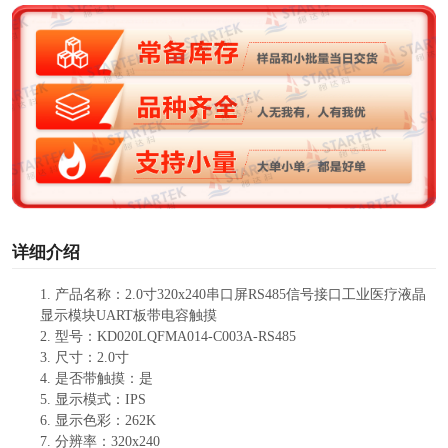
V
i
d
e
o
详细介绍
1.
产品
名称：
2.0
寸
320x240串口屏RS485信号接口
工业医疗
液晶
显示模块
UART板
带电容触摸
2.
型号：
KD020LQFMA014-C003A-RS485
3.
尺寸：
2.0
寸
4.
是否带触摸：
是
5.
显示模式：
IPS
6.
显示色彩：
262
K
7.
分辨率
：
320x240