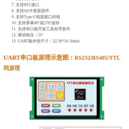
7.
支持
RTC接口
8.
支持
SD卡更新固件
9.
支持
Type-C电源接口供电
10.
支持屏幕
90°或270°旋转
11.
支持串口板开发工具程序套件
12.
驱动电压：
5V
13.
UART板外形尺寸：
52.30*34.10
mm
UART串口板原理示意图：
RS232/RS485/TTL
同原理