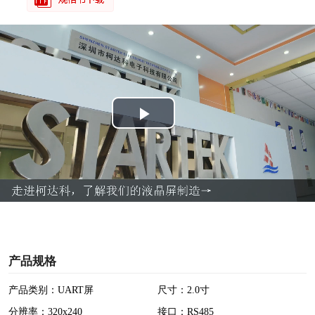
P
l
a
y
V
产品规格
i
产品类别：UART屏
尺寸：2.0寸
分辨率：320x240
接口：RS485