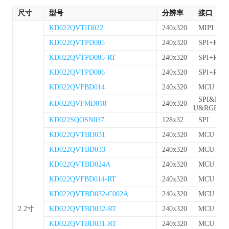
尺寸
型号
分辨率
接口
KD022QVTID022
240x320
MIPI
KD022QVTPD005
240x320
SPI+RGB
KD022QVTPD005-RT
240x320
SPI+RGB
KD022QVTPD006
240x320
SPI+RGB
KD022QVFBD014
240x320
MCU
SPI&MC
KD022QVFMD018
240x320
U&RGB
KD022SQOSN037
128x32
SPI
KD022QVTBD031
240x320
MCU
KD022QVTBD033
240x320
MCU
KD022QVTBD024A
240x320
MCU
KD022QVFBD014-RT
240x320
MCU
KD022QVTBD032-C002A
240x320
MCU
2.2寸
KD022QVTBD032-RT
240x320
MCU
KD022QVTBD031-RT
240x320
MCU