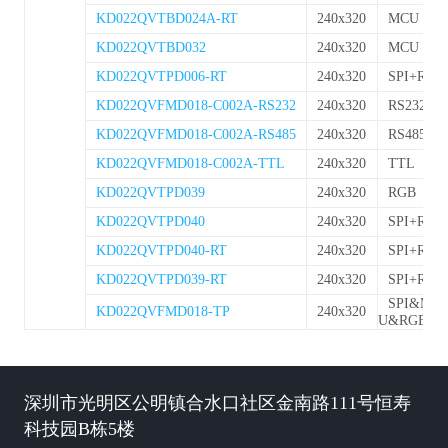
KD022QVTBD024A-RT
240x320
MCU
KD022QVTBD032
240x320
MCU
KD022QVTPD006-RT
240x320
SPI+RGB
KD022QVFMD018-C002A-RS232
240x320
RS232
KD022QVFMD018-C002A-RS485
240x320
RS485
KD022QVFMD018-C002A-TTL
240x320
TTL
KD022QVTPD039
240x320
RGB
KD022QVTPD040
240x320
SPI+RGB
KD022QVTPD040-RT
240x320
SPI+RGB
KD022QVTPD039-RT
240x320
SPI+RGB
SPI&MC
KD022QVFMD018-TP
240x320
U&RGB
深圳市光明区公明镇合水口社区金南路111号恒寿
科技园B栋5楼