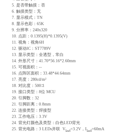
5.
是否带触摸：
否
6.
触摸类型：
无
7.
显示
模式
：
TN
8.
显示色彩：
65K
9.
分辨率：
240
x
320
10.
点距：
0.1395
(H)*
0.1395
(V)
11.
视角：视角
6H
12.
驱动
IC：
ST7789V
13.
显示类型：全透型，常白
14.
外形尺寸：
41.70*56.16*2.60
mm
15.
可视面积：
--
16.
点阵区面积：
33.48*44.64
mm
17.
亮度：
280
cd/m²
18.
对比度：
500∶1
19.
接口类型：
8位 MCU
20.
引脚数：
32
21.
引脚距离：
0.8
mm
22.
连接类型
：
焊接型
23.
工作电压：
3.3V
24.
背光灯颜色及类型
：
白色
LED背光
25.
背光电路：
3
LED
s
并联
V
=3
.2
V
，
I
=
60
mA
led
led