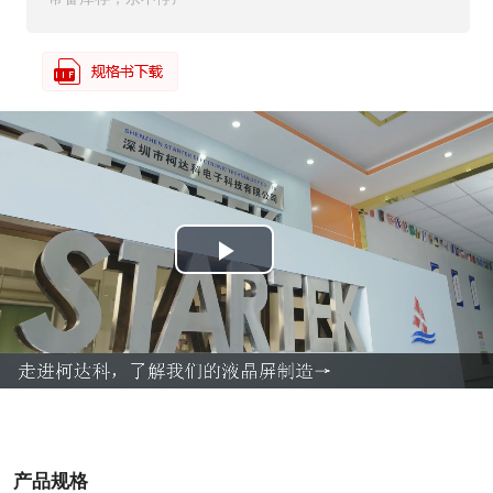
P
l
a
y
V
产品规格