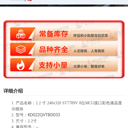
a
y
V
i
d
e
o
详细介绍
1.
产品
名称：
2.2 寸 240
x
320
ST7789V
8位MCU接口彩色液晶显
示模块
2.
型号：
KD02
2QVTBD033
3.
尺寸：
2.
2寸
4.
兼容型号：
--