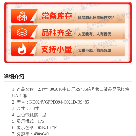
V
i
d
e
o
详细介绍
1.
产品
名称：
2.4寸480
x
640串口屏RS
485
信号接口液晶显示模块
UART板
2.
型号：
KD024VGFPD094-C021D-RS
485
3.
尺寸：
2.4
寸
4.
是否带触摸：
是
5.
显示模式：
IPS
6.
显示色彩：
65K
/16.7M
7.
分辨率
：
480x640