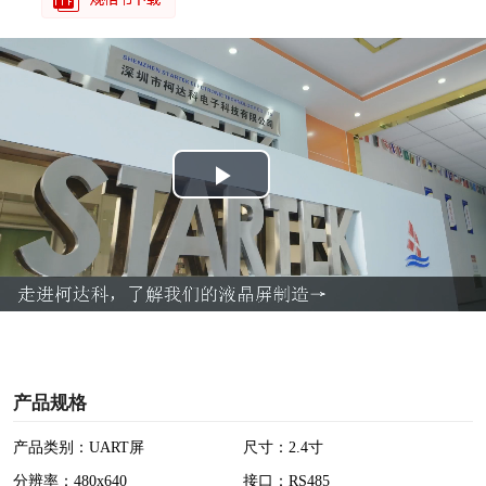
P
l
a
y
V
产品规格
i
产品类别：UART屏
尺寸：2.4寸
分辨率：480x640
接口：RS485