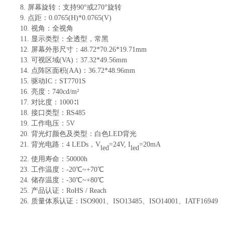
8.
屏幕旋转：支持
90°或270°旋转
9.
点距：
0.0765
(H)
*0.0765
(V)
10.
视角：全视角
11.
显示类型：全透型，常黑
12.
屏幕外形尺寸
：
48.72*70.26*
19.71
mm
13.
可视区域
(VA)
：
37.32*49.56
mm
14.
点阵区面积
(AA)
：
36.72*48.96
mm
15.
驱动
IC
：
ST7701S
16.
亮度：
740
cd/m²
17.
对比度：
1000∶1
18.
接口类型
：
RS
485
19.
工作电压：
5
V
20.
背光灯颜色及类型
：
白色
LED背光
21.
背光电路
：
4
LEDs
，
V
=24V, I
=20mA
led
led
22.
使用寿命：
50000
h
23.
工作温度
：
-
20
℃~
+70
℃
24.
储存温度
：
-
30
℃~
+80
℃
25.
产品认证：
RoHS / Reach
26.
质量体系认证：
ISO9001、ISO13485、ISO14001、IATF16949