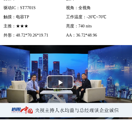
d
驱动IC：ST7701S
视角：全视角
e
触摸：电容TP
工作温度：-20℃~70℃
o
主推：★★★
亮度：740 nits
外形：48.72*70.26*19.71
AA：36.72*48.96
P
l
a
y