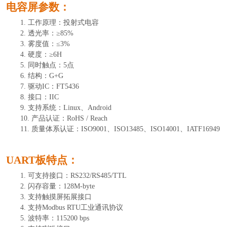
电容屏参数：
1.
工作原理：投射式电容
2.
透光率：
≥85%
3.
雾度值：
≤3%
4.
硬度：
≥6H
5.
同时触点：
5
点
6.
结构：
G+
G
7.
驱动
IC：
FT
5436
8.
接口：
IIC
9.
支持系统：
Linux
、
Android
10.
产品认证：
RoHS / Reach
11.
质量体系认证：
ISO9001、ISO13485、ISO14001、IATF16949
UART板特点：
1.
可支持接口
：
RS232/RS485/TTL
2.
闪存容量
：
1
28
M-byte
3.
支持触摸屏拓展接口
4.
支持
Modbus RTU工业通讯协议
5.
波特率
：
115200 bps