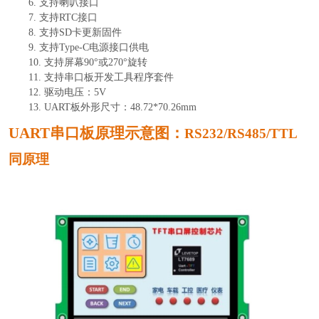
6.
支持喇叭接口
7.
支持
RTC接口
8.
支持
SD卡更新固件
9.
支持
Type-C电源接口供电
10.
支持屏幕
90°或270°旋转
11.
支持串口板开发工具程序套件
12.
驱动电压：
5V
13.
UART板外形尺寸：
48.72*70.26mm
UART串口板原理示意图：
RS232/RS485/TTL
同原理