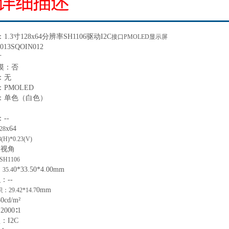
：
1.3寸128
x
64分辨率SH1106驱动
I2C
接口
PMOLED显示屏
013SQOIN012
寸
摸：
否
：
无
：
PMOLED
：
单色（白色）
：
--
x
64
28
3(H)*0.23(V)
全视角
SH1106
0
*33.5
0
*4.00mm
：
35.4
积：
--
0
mm
积：
29.42*14.7
50
cd/m²
：
2000
∶1
型：
I2C