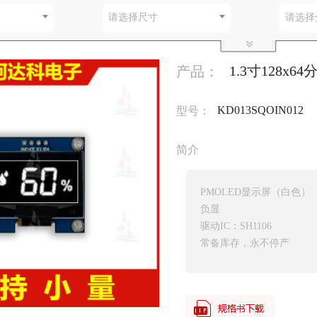
别
请选择尺寸
请选择
1.3寸128x6
产品：
KD013SQOIN012
型号：
简介
PMOLED显示屏（白色）
负显
驱动IC：SH1106
常备库存，永不停产