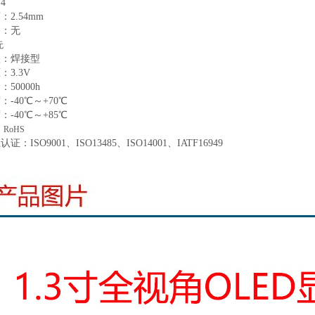
：
4
离：
2
.5
4
mm
口：无
无
型：
焊
接型
压：
3.3
V
命：
50000
h
度：
-
40
℃～+
70
℃
度：
-
40
℃～+
85
℃
：
RoHS
系认证：
ISO9001、ISO13485、ISO14001、IATF16949