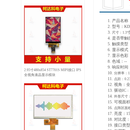
1.
产品名称
2.
型号：
KD
3.
尺寸：
1.3
4.
是否带触
5.
触摸类型
6.
显示模式
7.
显示色彩
8.
色域：
--
9.
响应时间
2.95寸480x854 ST7701S MIPI接口 IPS
10.
分辨率：
1
全视角液晶显示模块
11.
点距：
0.2
12.
视角：
13.
驱动
IC
：
14.
外形尺寸
15.
可视面
16.
点阵区面
17.
亮度：
1
18.
对比度
19.
接口类