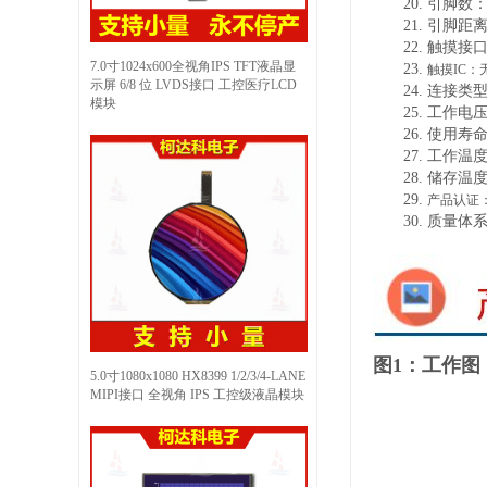
20.
引脚数
21.
引脚距
22.
触摸接
7.0寸1024x600全视角IPS TFT液晶显
23.
触摸
IC：
示屏 6/8 位 LVDS接口 工控医疗LCD
24.
连接类
模块
25.
工作电
26.
使用寿
27.
工作温
28.
储存温
29.
产品认证
30.
质量体
图1：工作图
5.0寸1080x1080 HX8399 1/2/3/4-LANE
MIPI接口 全视角 IPS 工控级液晶模块