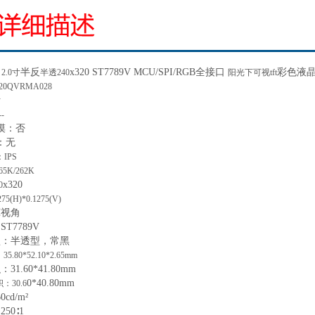
半反
x
320
ST7789V
MCU/SPI/RGB全接口
彩色液
：
2.0寸
半透
240
阳光下可视
tft
20QVRMA028
寸
--
摸：
否
：
无
：IPS
65K/262K
x
320
0
275(H)*0.1275(V)
宽
视角
ST7789V
型：
半
透型，常黑
：
35.80*52.10*2.65mm
积：
31.60*41.80
mm
0
*40.
80
mm
积：
30.6
60
cd/m²
：
250∶1