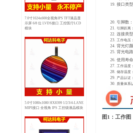
19.
接口类
7.0寸1024x600全视角IPS TFT液晶显
20.
引脚数
示屏 6/8 位 LVDS接口 工控医疗LCD
21.
模块
引脚距离
22.
连接类
23.
工作电压
24.
背光灯
25.
背光电
26.
使用寿
27.
工作温度
28.
储存温度
29.
产品认证
30.
质量体系
5.0寸1080x1080 HX8399 1/2/3/4-LANE
MIPI接口 全视角 IPS 工控级液晶模块
图1：工作图