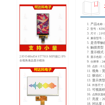
1.
产品
名称
2.
型号：
KD0
3.
尺寸：
2.0
4.
兼容型号：
5.
是否带触
6.
触摸类型
7.
显示
模式
2.95寸480x854 ST7701S MIPI接口 IPS
8.
显示色彩：
全视角液晶显示模块
9.
分辨率：
24
10.
点距：
0.1
11.
视角：
12.
驱动
IC：
13.
显示类
14.
外形尺寸
15.
可视面
16.
点阵区面
17.
亮度：
2
18.
对比度