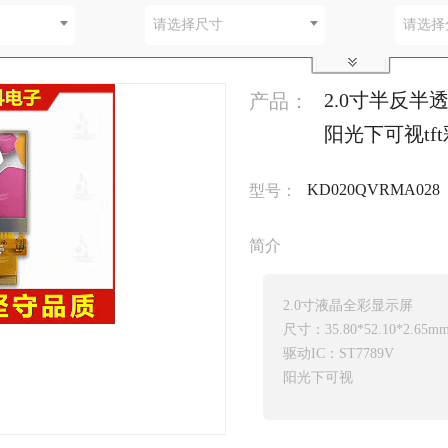
别
请选择尺寸
请选择
2.0寸半反半透24
产品：
阳光下可视tf
KD020QVRMA028
型号：
简介
2.0寸液晶全彩显示屏
尺寸：35.80*52.10*2.65m
驱动IC：ST7789V
阳光下可视