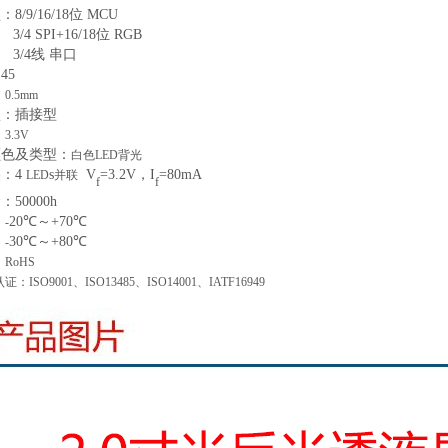
型：
8/9/16/18位 MCU
3/4 SPI+16/18位 RG
B
3/4线 串口
：
45
：
0.5mm
型
：
插接型
：
3.3V
颜色及类型
：
白色
LED背光
路：
4
s
V
=
3.2
V
，
I
=
80
mA
LED
并联
f
f
命：
50000
h
20
℃～+
70
℃
：
-
30
℃～+
80
℃
：
-
：
RoHS
认证：
ISO9001、ISO13485、ISO14001、IATF16949