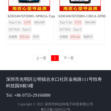
KD034WXFID001-SP002A-TypeC
KD034WXFID001-C001A-SP002A-
Type C dis
3.4寸
480x480
Type C dis
3.4寸
480x480
ST7701S
Type C
ST7701S
Type C
全视角
950 nits
无TP
全视角
850 nits
电容TP
上一页
1
下一页
深圳市光明区公明镇合水口社区金南路111号恒寿
科技园B栋5楼
Tel: +86 0755-29166880
Copyright © 2021 深圳市柯达科电子科技有限公司
粤ICP备15093311号