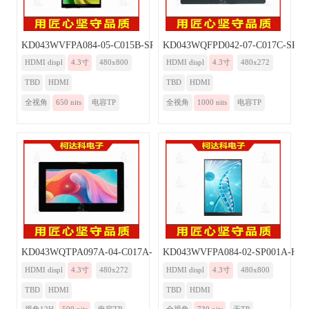
KD043WVFPA084-05-C015B-SP001A-HDMI
KD043WQFPD042-07-C017C-SP0
HDMI displ
4.3寸
480x800
HDMI displ
4.3寸
480x272
TBD
HDMI
TBD
HDMI
全视角
650 nits
电容TP
全视角
1000 nits
电容TP
KD043WQTPA097A-04-C017A-SP003A-HDMI
KD043WVFPA084-02-SP001A-HD
HDMI displ
4.3寸
480x272
HDMI displ
4.3寸
480x800
TBD
HDMI
TBD
HDMI