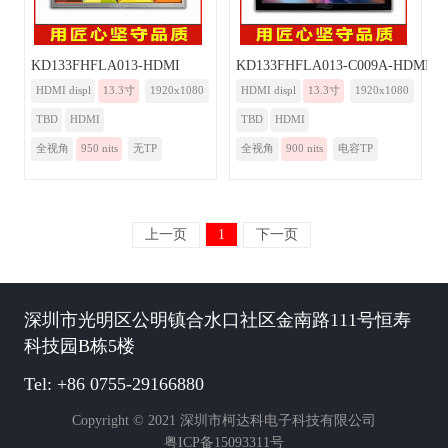
KD133FHFLA013-HDMI
KD133FHFLA013-C009A-HDMI
HDMI displ
13.3寸
1920x1080
HDMI displ
13.3寸
1920x1080
TBD
HDMI
TBD
HDMI
全视角
950 nits
无TP
全视角
900 nits
电容TP
上一页
1
下一页
深圳市光明区公明镇合水口社区金南路111号恒寿
科技园B栋5楼
Tel: +86 0755-29166880
Copyright © 2021 深圳市柯达科电子科技有限公司
粤ICP备15093311号