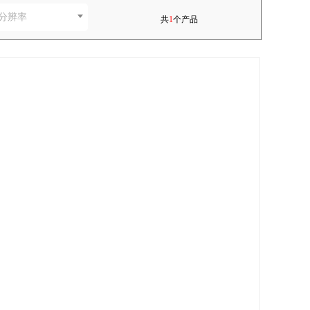
分辨率
共
1
个产品