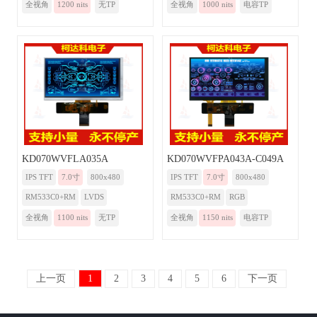
全视角
1200 nits
无TP
全视角
1000 nits
电容TP
KD070WVFLA035A
KD070WVFPA043A-C049A
IPS TFT
7.0寸
800x480
IPS TFT
7.0寸
800x480
RM533C0+RM
LVDS
RM533C0+RM
RGB
全视角
1100 nits
无TP
全视角
1150 nits
电容TP
上一页
1
2
3
4
5
6
下一页