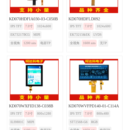
KD070HDFIA030-03-C050B
KD070HDFLD092
IPS TFT
7.0寸
1024x600
IPS TFT
7.0寸
1024x600
EK73217BCG
MIPI
EK73215&EK
LVDS
全视角
1200 nits
电容TP
全视角
1600 nits
无TP
KD070WXFID138-C038B
KD070WVFPD140-01-C114A
IPS TFT
7.0寸
800x1280
IPS TFT
7.0寸
800x480
ILI9881C
MIPI
ST72568-G6
RGB