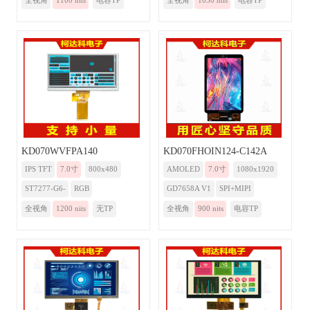
全视角
1100 nits
电容TP
全视角
1050 ntis
电容TP
KD070WVFPA140
KD070FHOIN124-C142A
IPS TFT
7.0寸
800x480
AMOLED
7.0寸
1080x1920
ST7277-G6-
RGB
GD7658A V1
SPI+MIPI
全视角
1200 nits
无TP
全视角
900 nits
电容TP