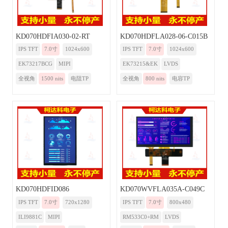
KD070HDFIA030-02-RT
KD070HDFLA028-06-C015B
IPS TFT
7.0寸
1024x600
IPS TFT
7.0寸
1024x600
EK73217BCG
MIPI
EK73215&EK
LVDS
全视角
1500 nits
电阻TP
全视角
800 nits
电容TP
KD070HDFID086
KD070WVFLA035A-C049C
IPS TFT
7.0寸
720x1280
IPS TFT
7.0寸
800x480
ILI9881C
MIPI
RM533C0+RM
LVDS