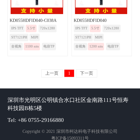
KD055HDFID040-C038A
KD055HDFID040
IPS TFT
5.5寸
720x1280
IPS TFT
5.5寸
720x1280
ST7121PH
MIPI
ST7121PH
MIPI
全视角
1100 nits
电容TP
全视角
1200 nits
电容TP
上一页
1
下一页
深圳市光明区公明镇合水口社区金南路111号恒寿
科技园B栋5楼
Tel: +86 0755-29166880
Copyright © 2021 深圳市柯达科电子科技有限公司
粤ICP备15093311号