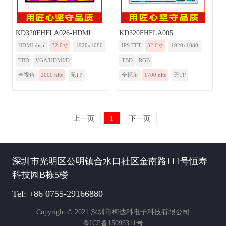
KD320FHFLA026-HDMI
KD320FHFLA005
HDMI displ
32.0寸
1920x1080
IPS TFT
32.0寸
1920x1080
TBD
VGA/HDMI/D
TBD
RGB
全视角
2000 nits
无TP
全视角
1700 nits
无TP
上一页
1
下一页
深圳市光明区公明镇合水口社区金南路111号恒寿
科技园B栋5楼
Tel: +86 0755-29166880
Copyright © 2021 深圳市柯达科电子科技有限公司
粤ICP备15093311号