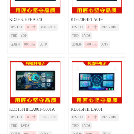
KD320UHFEA020
KD320FHFLA019
IPS TFT
31.5寸
3840x2160
IPS TFT
31.5寸
1920x1080
TBD
eDP
TBD
LVDS
全视角
800 nits
无TP
全视角
800 nits
无TP
KD315FHFLA001-C001A
KD315FHFLA001
IPS TFT
31.5寸
1920x1080
IPS TFT
31.5寸
1920x1080
TBD
LVDS
TBD
LVDS