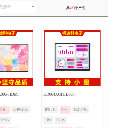
分辨率
共
453
个产品
005-HDMI
KD064XGFLD003
3840x2160
IPS TFT
1024x768
65.0寸
6.4寸
DP/DV
TBD
LVDS