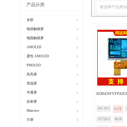
产品分类
请选择产品类
全部
电容触摸屏
电阻触摸屏
AMOLED
柔性 AMOLED
PMOLED
高亮屏
宽温屏
半透屏
KD043WVFPA051
反射屏
IPS TFT
4.3寸
Blanview
ST72611
RGB
方屏