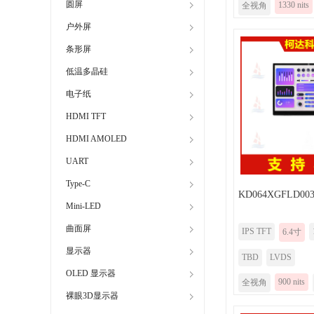
圆屏
1330 nits
全视角
户外屏
条形屏
低温多晶硅
电子纸
HDMI TFT
HDMI AMOLED
UART
Type-C
KD064XGFLD003
Mini-LED
曲面屏
IPS TFT
6.4寸
显示器
TBD
LVDS
OLED 显示器
900 nits
全视角
裸眼3D显示器