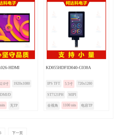
026-HDMI
KD055HDFID040-C038A
1920x1080
IPS TFT
720x1280
32.0寸
5.5寸
DMI/D
ST7121PH
MIPI
nits
1100 nits
无TP
全视角
电容TP
6
下一页