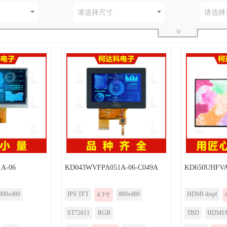
别
请选择尺寸
请选择
A-06
KD043WVFPA051A-06-C049A
KD650UHFVA
800x480
IPS TFT
800x480
HDMI displ
4.3寸
ST72611
RGB
TBD
HDMI/