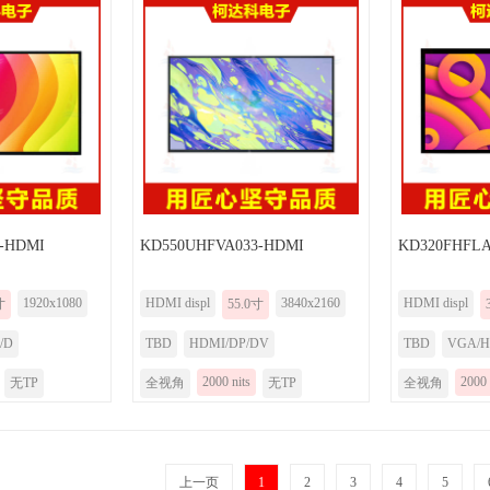
-HDMI
KD550UHFVA033-HDMI
KD320FHFLA
1920x1080
HDMI displ
3840x2160
HDMI displ
寸
55.0寸
/D
TBD
HDMI/DP/DV
TBD
VGA/H
2000 nits
2000 
无TP
全视角
无TP
全视角
上一页
1
2
3
4
5