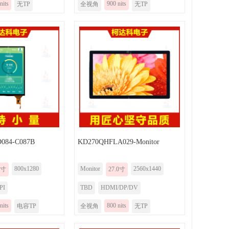
nits
900 nits
无TP
全视角
无TP
084-C087B
KD270QHFLA029-Monitor
800x1280
Monitor
2560x1440
1寸
27.0寸
PI
TBD
HDMI/DP/DV
nits
800 nits
电容TP
全视角
无TP