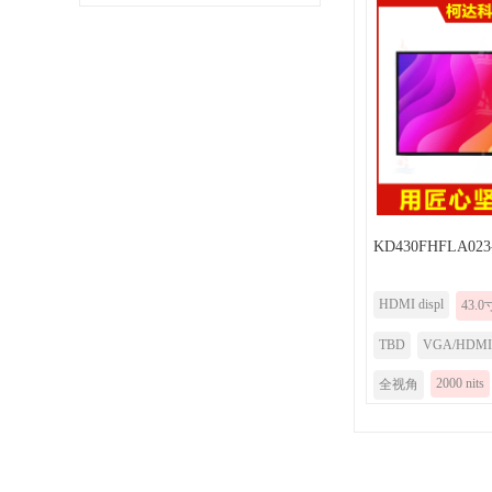
KD430FHFLA023
HDMI displ
43.0
TBD
VGA/HDMI
2000 nits
全视角