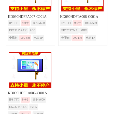
KD090HDFPA007-C001A
KD090HDFIA008-C001A
IPS TFT
9.0寸
1024x600
IPS TFT
9.0寸
1024x600
EK73215&EK
RGB
EK73217& E
MIPI
全视角
900 nits
电容TP
全视角
900 nits
电容TP
KD090HDFLA006-C001A
IPS TFT
9.0寸
1024x600
EK73215&EK
LVDS