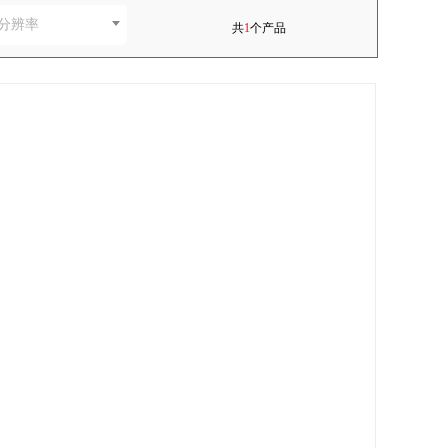
分辨率
共
1
个产品