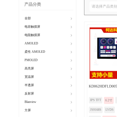
产品分类
请选择产品类
全部
电容触摸屏
电阻触摸屏
AMOLED
柔性 AMOLED
PMOLED
高亮屏
宽温屏
半透屏
KD062HDFLD005
反射屏
IPS TFT
6.2寸
Blanview
JS9168S
LVDS
方屏