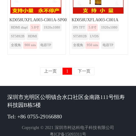
KD058UXFLA003-C001A-SP001A-HDMI
KD058UXFLA003-C001A
HDMI displ
5.8寸
1920x1080
IPS TFT
5.8寸
1920x1080
ST5892B
HDMI
ST5892B
LVDS
全视角
900 nits
电容TP
全视角
950 nits
电容TP
上一页
1
下一页
深圳市光明区公明镇合水口社区金南路111号恒寿
科技园B栋5楼
Tel: +86 0755-29166880
Copyright © 2021 深圳市柯达科电子科技有限公司
粤ICP备15093311号