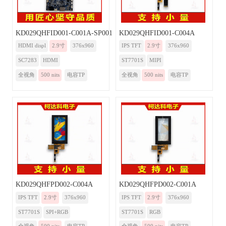
KD029QHFID001-C001A-SP001A-HDMI
KD029QHFID001-C004A
HDMI displ
2.9寸
376x960
IPS TFT
2.9寸
376x960
SC7283
HDMI
ST7701S
MIPI
全视角
500 nits
电容TP
全视角
500 nits
电容TP
KD029QHFPD002-C004A
KD029QHFPD002-C001A
IPS TFT
2.9寸
376x960
IPS TFT
2.9寸
376x960
ST7701S
SPI+RGB
ST7701S
RGB