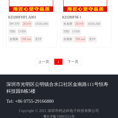
KD280FHFLA001
KD280FM-1
IPS TFT
28.0寸
1920x360
长条屏
28.0寸
1920x360
TBD
LVDS
TBD
LVDS
全视角
700 nits
无TP
全视角
700 nits
无TP
上一页
1
下一页
深圳市光明区公明镇合水口社区金南路111号恒寿
科技园B栋5楼
Tel: +86 0755-29166880
Copyright © 2021 深圳市柯达科电子科技有限公司
粤ICP备15093311号