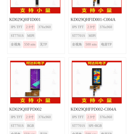
KD029QHFID001
KD029QHFID001-C004A
IPS TFT
2.9寸
376x960
IPS TFT
2.9寸
376x960
ST7701S
MIPI
ST7701S
MIPI
全视角
550 nits
无TP
全视角
500 nits
电容TP
KD029QHFPD002
KD029QHFPD002-C004A
IPS TFT
2.9寸
376x960
IPS TFT
2.9寸
376x960
ST7701S
RGB
ST7701S
SPI+RGB