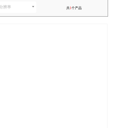
分辨率
共
1
个产品