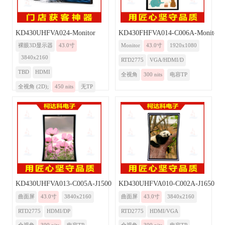
KD430UHFVA024-Monitor
KD430FHFVA014-C006A-Monitor-
裸眼3D显示器
43.0寸
Monitor
43.0寸
1920x1080
3840x2160
RTD2775
VGA/HDMI/D
TBD
HDMI
全视角
300 nits
电容TP
全视角 (2D);
450 nits
无TP
KD430UHFVA013-C005A-J1500-Monitor
KD430UHFVA010-C002A-J1650-Mo
曲面屏
43.0寸
3840x2160
曲面屏
43.0寸
3840x2160
RTD2775
HDMI/DP
RTD2775
HDMI/VGA