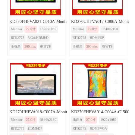
KD270FHFVA021-C010A-Monitor-BR
KD270UHFVA017-C006A-Monitor
Monitor
27.0寸
1920x1080
Monitor
27.0寸
3840x2160
RTD2775
VGA/HDMI/D
RTD2775
HDMI/DP
全视角
300 nits
电容TP
全视角
300 nits
电容TP
KD270UHFVA018-C007A-Monitor
KD270FHFVA014-C004A-C1500-Mo
Monitor
27.0寸
3840x2160
曲面屏
27.0寸
1920x1080
RTD2775
HDMI/DP
RTD2775
HDMI/VGA