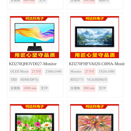
全视角
800 nits
无TP
全视角
300 nits
电容TP
KD270QHOVD027-Monitor
KD270FHFVA020-C009A-Monitor-
OLED Monit
27.0寸
2560x1440
Monitor
27.0寸
1920x1080
TBD
HDMI/DP/Ty
RTD2775
VGA/HDMI/D
全视角
1000 nits
无TP
全视角
300 nits
无TP