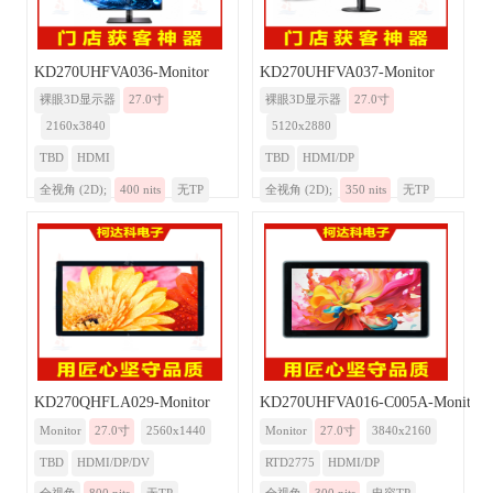
KD270UHFVA036-Monitor
KD270UHFVA037-Monitor
裸眼3D显示器
27.0寸
裸眼3D显示器
27.0寸
2160x3840
5120x2880
TBD
HDMI
TBD
HDMI/DP
全视角 (2D);
400 nits
无TP
全视角 (2D);
350 nits
无TP
KD270QHFLA029-Monitor
KD270UHFVA016-C005A-Monitor
Monitor
27.0寸
2560x1440
Monitor
27.0寸
3840x2160
TBD
HDMI/DP/DV
RTD2775
HDMI/DP