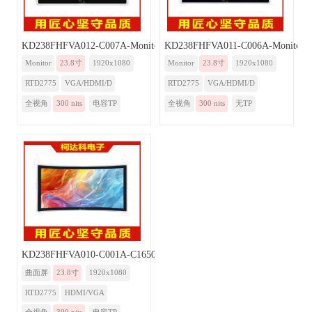
KD238FHFVA012-C007A-Monitor-BR
KD238FHFVA011-C006A-Monitor-
Monitor
23.8寸
1920x1080
Monitor
23.8寸
1920x1080
RTD2775
VGA/HDMI/D
RTD2775
VGA/HDMI/D
全视角
300 nits
电容TP
全视角
300 nits
无TP
KD238FHFVA010-C001A-C1650-Monitor
曲面屏
23.8寸
1920x1080
RTD2775
HDMI/VGA