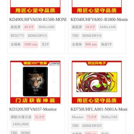
KD490UHFVA030-R1500-MONITOR
KD340UHFVA001-R1800-Monitor
曲面屏
49.0寸
3840x1080
曲面屏
34.0寸
3440x1440
RTD2775
HDMI/DP/US
TBD
HDMI/DP/US
全视角
1000 nits
无TP
全视角
800 nits
电容TP
KD320UHFVA037-Monitor
KD750UHFLA001-N001A-Monitor
裸眼3D显示器
32.0寸
Monitor
75.0寸
3840x2160
2400x3600
TBD
HDMI/DP/DV
TBD
HDMI