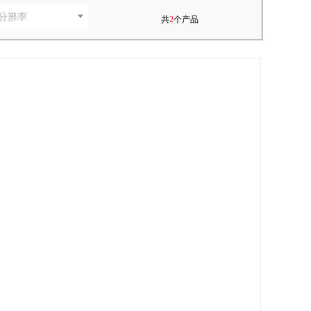
分辨率
共
2
个产品