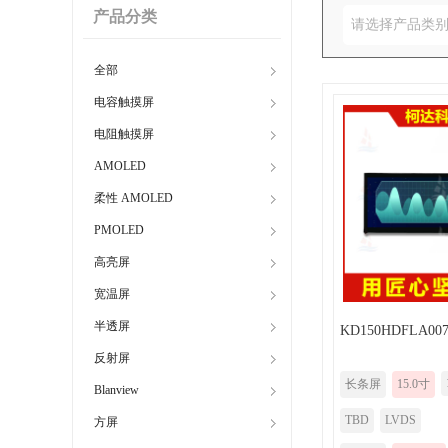
产品分类
请选择产品类
全部
电容触摸屏
电阻触摸屏
AMOLED
柔性 AMOLED
PMOLED
高亮屏
宽温屏
半透屏
KD150HDFLA00
反射屏
长条屏
15.0寸
Blanview
TBD
LVDS
方屏