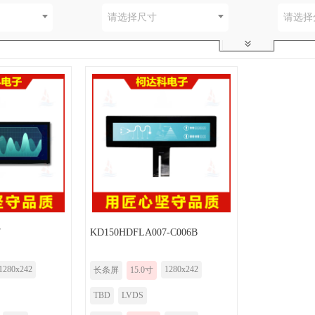
别
请选择尺寸
请选择
7
KD150HDFLA007-C006B
1280x242
1280x242
长条屏
15.0寸
TBD
LVDS