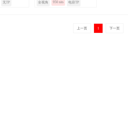
950 nits
无TP
全视角
电容TP
上一页
1
下一页