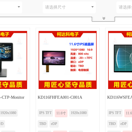
别
请选择尺寸
请选择
CTP-Monitor
KD116FHFEA001-C001A
KD116WSFEA
1920x1080
IPS TFT
1920x1080
IPS TFT
11.6寸
11.
/D
TBD
eDP
TBD
eDP