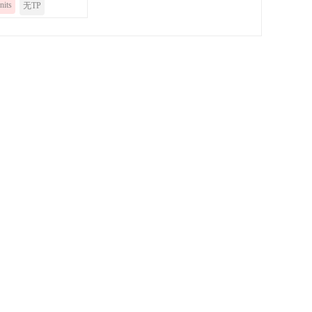
nits
无TP