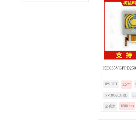
KD035VGFPD250
IPS TFT
3.5寸
NV3052CGRB
S
1000 nits
全视角