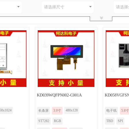
别
请选择尺寸
请选择
KD039WQFPN002-C001A
KD058VGFSN
58x1024
480x128
长条屏
3.9寸
电子纸
5.8寸
ST7282
RGB
TBD
SPI