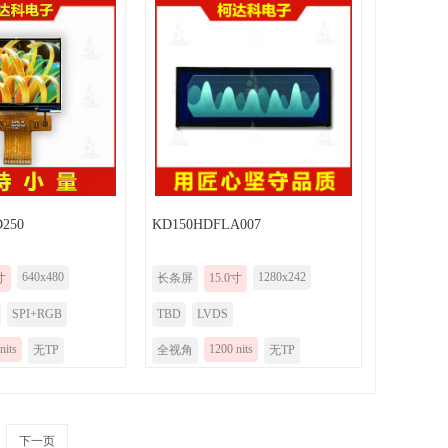
250
KD150HDFLA007
640x480
1280x242
寸
长条屏
15.0寸
SPI+RGB
TBD
LVDS
nits
1200 nits
无TP
全视角
无TP
下一页