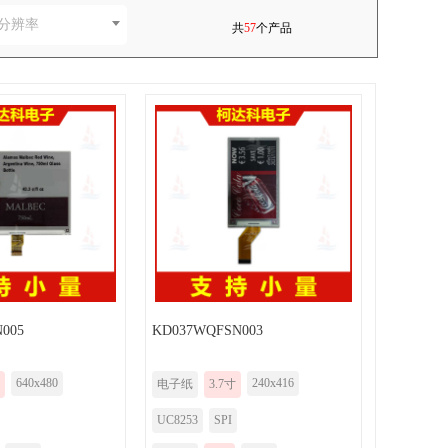
分辨率
共
57
个产品
005
KD037WQFSN003
640x480
240x416
电子纸
3.7寸
UC8253
SPI