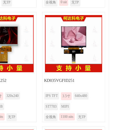
0 nit
无TP
全视角
无TP
252
KD035VGFID251
320x240
IPS TFT
640x480
寸
3.5寸
GB
ST7703
MIPI
its
1100 nits
无TP
全视角
无TP