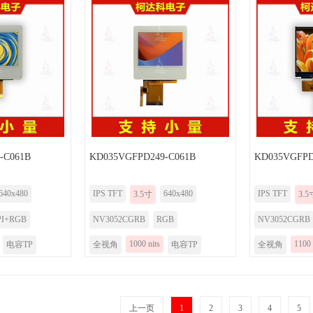
-C061B
KD035VGFPD249-C061B
KD035VGFPD
640x480
IPS TFT
640x480
IPS TFT
3.5寸
3.5
PI+RGB
NV3052CGRB
RGB
NV3052CGRB
1000 nits
1100 
电容TP
全视角
电容TP
全视角
上一页
1
2
3
4
5