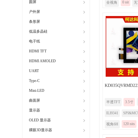
圆屏
0 nit
全视角
无
户外屏
条形屏
低温多晶硅
电子纸
HDMI TFT
HDMI AMOLED
UART
Type-C
KD035QVRMD22
Mini-LED
曲面屏
半透TFT
3.5寸
显示器
ILI9341
SPI&M
OLED 显示器
120 nits
视角6H
裸眼3D显示器