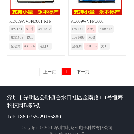
KD059WVFPD001-RTP
KD059WVFPD001
IPS TFT
5.9寸
840x512
IPS TFT
5.9寸
840x512
JD9168S
RGB
JD9168S
RGB
全视角
830 nits
电阻TP
全视角
950 nits
无TP
上一页
1
下一页
深圳市光明区公明镇合水口社区金南路111号恒寿
科技园B栋5楼
Tel: +86 0755-29166880
Copyright © 2021 深圳市柯达科电子科技有限公司