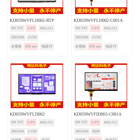
KD059WVFLD002-RTP
KD059WVFLD002-C001A
IPS TFT
5.9寸
840x512
IPS TFT
5.9寸
840x512
JD9168S
LVDS
JD9168S
LVDS
全视角
830 nits
电阻TP
全视角
850 nits
电容TP
KD059WVFLD002
KD059WVFID003-C001A
IPS TFT
5.9寸
840x512
IPS TFT
5.9寸
840x512
JD9168S
LVDS
JD9168S
MIPI