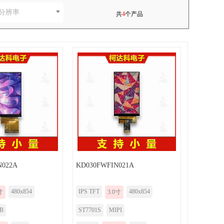
分辨率
共
4
个产品
N022A
KD030FWFIN021A
480x854
IPS TFT
480x854
寸
3.0寸
B
ST7701S
MIPI