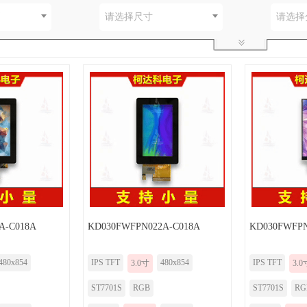
别
请选择尺寸
请选择
A-C018A
KD030FWFPN022A-C018A
KD030FWFP
480x854
IPS TFT
480x854
IPS TFT
3.0寸
3.0
ST7701S
RGB
ST7701S
RG