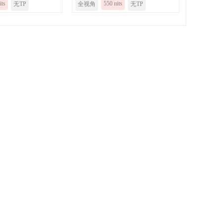
its
550 nits
无TP
全视角
无TP