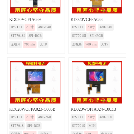
KD020VGFIA039
KD020VGFPA038
IPS TFT
2.0寸
480x640
IPS TFT
2.0寸
480x640
ST7701SI
SPI+RGB
ST7701SI
SPI+RGB
全视角
700 nits
无TP
全视角
700 nits
无TP
KD020WQFPA023-C003B
KD020WQFIA024-C003B
IPS TFT
2.0寸
480x360
IPS TFT
2.0寸
480x360
ST7701S
SPI+RGB
ST7701S
MIPI