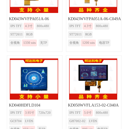
KD043WVFPA051A-06
KD043WVFPA051A-06-C049A
IPS TFT
4.3寸
800x480
IPS TFT
4.3寸
800x480
ST72611
RGB
ST72611
RGB
全视角
1330 nits
无TP
全视角
1200 nits
电容TP
KD040HDFLD104
KD050WVFLA153-02-C040A
IPS TFT
3.95寸
720x720
IPS TFT
5.0寸
800x480
GC9704
LVDS
GH7002-02
LVDS