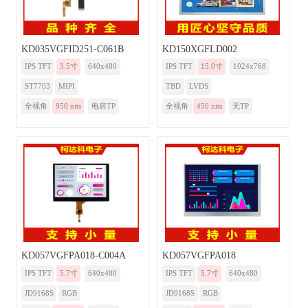
KD035VGFID251-C061B
KD150XGFLD002
IPS TFT
3.5寸
640x480
IPS TFT
15.0寸
1024x768
ST7703
MIPI
TBD
LVDS
全视角
950 nits
电容TP
全视角
450 nits
无TP
KD057VGFPA018-C004A
KD057VGFPA018
IPS TFT
5.7寸
640x480
IPS TFT
5.7寸
640x480
JD9168S
RGB
JD9168S
RGB