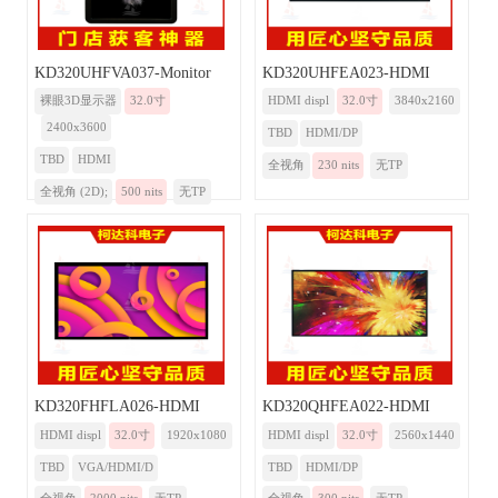
KD320UHFVA037-Monitor
KD320UHFEA023-HDMI
裸眼3D显示器
32.0寸
HDMI displ
32.0寸
3840x2160
2400x3600
TBD
HDMI/DP
TBD
HDMI
全视角
230 nits
无TP
全视角 (2D);
500 nits
无TP
KD320FHFLA026-HDMI
KD320QHFEA022-HDMI
HDMI displ
32.0寸
1920x1080
HDMI displ
32.0寸
2560x1440
TBD
VGA/HDMI/D
TBD
HDMI/DP