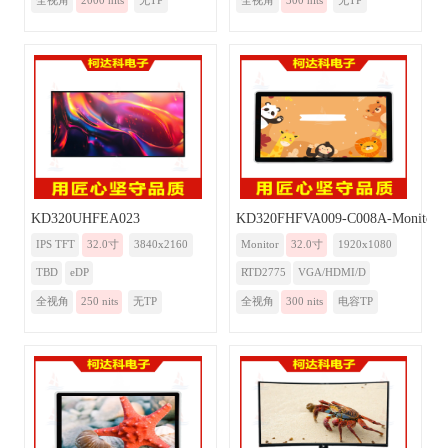
全视角
2000 nits
无TP
全视角
300 nits
无TP
KD320UHFEA023
KD320FHFVA009-C008A-Monitor-
IPS TFT
32.0寸
3840x2160
Monitor
32.0寸
1920x1080
TBD
eDP
RTD2775
VGA/HDMI/D
全视角
250 nits
无TP
全视角
300 nits
电容TP