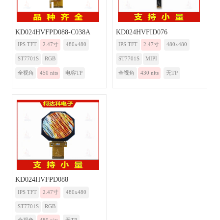
KD024HVFPD088-C038A
KD024HVFID076
IPS TFT
2.47寸
480x480
IPS TFT
2.47寸
480x480
ST7701S
RGB
ST7701S
MIPI
全视角
450 nits
电容TP
全视角
430 nits
无TP
KD024HVFPD088
IPS TFT
2.47寸
480x480
ST7701S
RGB