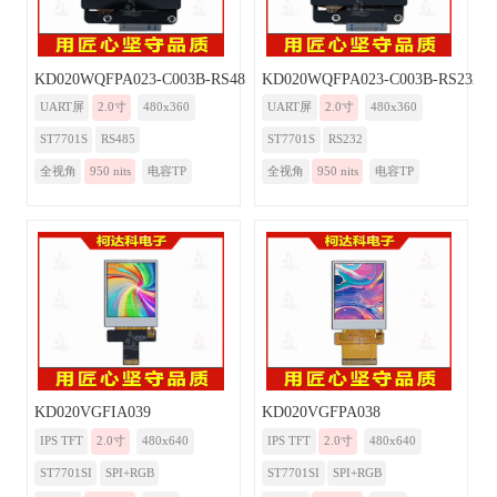
KD020WQFPA023-C003B-RS485
KD020WQFPA023-C003B-RS232
UART屏
2.0寸
480x360
UART屏
2.0寸
480x360
ST7701S
RS485
ST7701S
RS232
全视角
950 nits
电容TP
全视角
950 nits
电容TP
KD020VGFIA039
KD020VGFPA038
IPS TFT
2.0寸
480x640
IPS TFT
2.0寸
480x640
ST7701SI
SPI+RGB
ST7701SI
SPI+RGB