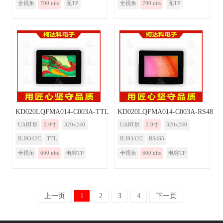
全视角
700 nits
无TP
全视角
700 nits
无TP
KD020LQFMA014-C003A-TTL
KD020LQFMA014-C003A-RS485
UART屏
2.0寸
320x240
UART屏
2.0寸
320x240
ILI9342C
TTL
ILI9342C
RS485
全视角
600 nits
电容TP
全视角
600 nits
电容TP
上一页
1
2
3
4
下一页