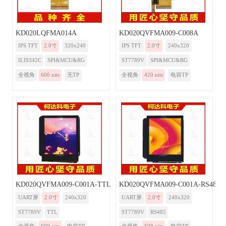
KD020LQFMA014A
KD020QVFMA009-C008A
IPS TFT
2.0寸
320x240
IPS TFT
2.0寸
240x320
ILI9342C
SPI&MCU&RG
ST7789V
SPI&MCU&RG
全视角
600 nits
无TP
全视角
420 nits
电容TP
KD020QVFMA009-C001A-TTL
KD020QVFMA009-C001A-RS485
UART屏
2.0寸
240x320
UART屏
2.0寸
240x320
ST7789V
TTL
ST7789V
RS485