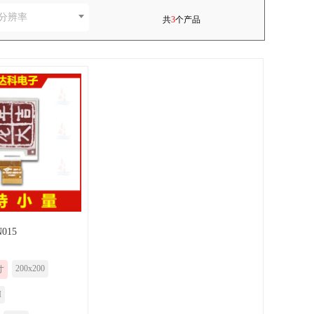
分辨率
共
3
个产品
015
200x200
寸
I