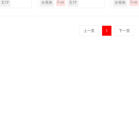
0 nit
0 nit
无TP
全视角
无TP
全视角
上一页
1
下一页