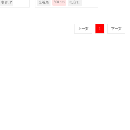
500 nits
电容TP
全视角
电容TP
上一页
1
下一页