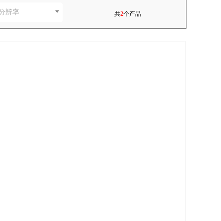
分辨率
共
2
个产品