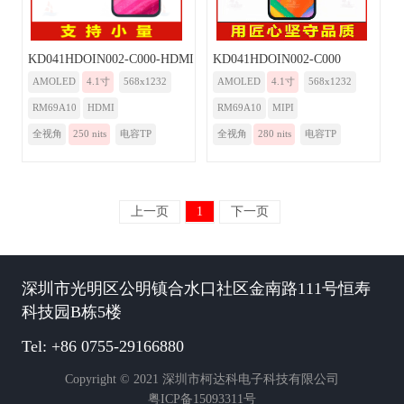
KD041HDOIN002-C000-HDMI
KD041HDOIN002-C000
AMOLED
4.1寸
568x1232
AMOLED
4.1寸
568x1232
RM69A10
HDMI
RM69A10
MIPI
全视角
250 nits
电容TP
全视角
280 nits
电容TP
上一页
1
下一页
深圳市光明区公明镇合水口社区金南路111号恒寿
科技园B栋5楼
Tel: +86 0755-29166880
Copyright © 2021 深圳市柯达科电子科技有限公司
粤ICP备15093311号