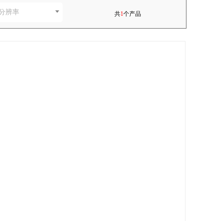
分辨率
共
1
个产品