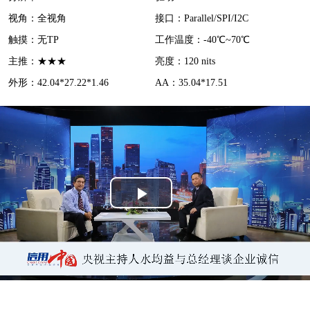
d
视角：全视角
接口：Parallel/SPI/I2C
e
触摸：无TP
工作温度：-40℃~70℃
o
主推：★★★
亮度：120 nits
外形：42.04*27.22*1.46
AA：35.04*17.51
P
l
a
y