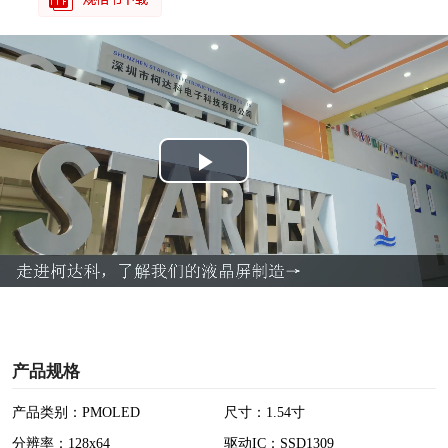
P
l
a
y
V
产品规格
i
产品类别：PMOLED
尺寸：1.54寸
分辨率：128x64
驱动IC：SSD1309