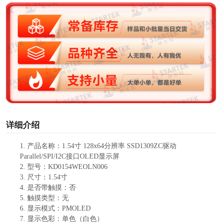
V
i
d
e
o
详细介绍
1.
产品名称：
1.54寸
128
x
64分辨率 SSD1309ZC驱动
Parallel/SPI/I2C接口OLED显示屏
2.
型号：
KD0154WEOLN006
3.
尺寸：
1.54
寸
4.
是否带触摸：
否
5.
触摸类型：
无
6.
显示模式：
PMOLED
7.
显示色彩：
单色（白色）