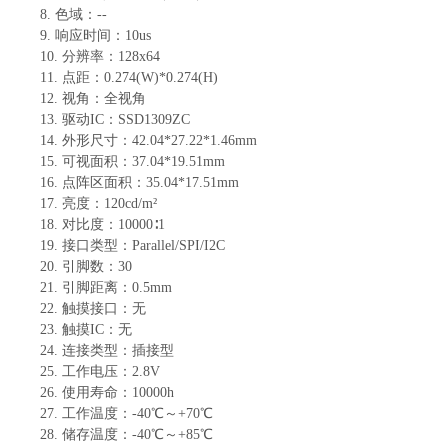
8.
色域：
--
9.
响应时间：
10us
10.
分辨率：
128
x
64
11.
点距：
0.274(W)*0.274(H)
12.
视角：
全视角
13.
驱动
IC
：
SSD1309ZC
14.
外形尺寸：
42.04*27.22*1.46mm
15.
可视面积：
37.04*19.51mm
16.
点阵区面积：
35.04*17.51mm
17.
亮度：
120
cd/m²
18.
对比度：
10000
∶1
19.
接口类型：
Parallel/SPI/I2C
20.
引脚数：
30
21.
引脚距离：
0.5mm
22.
触摸接口：无
23.
触摸
IC：无
24.
连接类型：
插接型
25.
工作电压：
2.8
V
26.
使用寿命：
10000
h
27.
工作温度：
-
40
℃～+
70
℃
28.
储存温度：
-
40
℃～+
85
℃